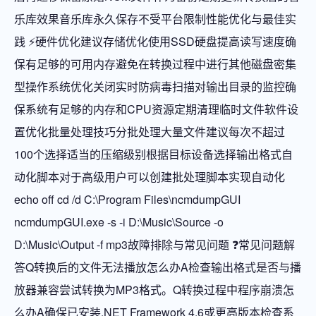
乐库效果音乐库永久保存不受平台限制性能优化与最佳实
践 ⚡硬件优化建议存储优化使用SSD硬盘提高读写速度确
保有足够的可用内存避免在转换过程中进行其他磁盘密集
型操作系统优化关闭实时防病毒扫描对输出目录的监控确
保系统有足够的内存和CPU资源定期清理临时文件软件设
置优化批量处理技巧分批处理大量文件建议每次不超过
100个选择适当的压缩级别根据目标设备选择输出格式自
动化脚本对于高级用户可以创建批处理脚本实现自动化
echo off cd /d C:\Program Files\ncmdumpGUI
ncmdumpGUI.exe -s -i D:\Music\Source -o
D:\Music\Output -f mp3故障排除与常见问题 ❓常见问题解
答Q转换后的文件无法播放怎么办A检查输出格式是否与播
放器兼容尝试转换为MP3格式。Q转换过程中程序崩溃怎
么办A确保已安装.NET Framework 4.6或更高版本检查系