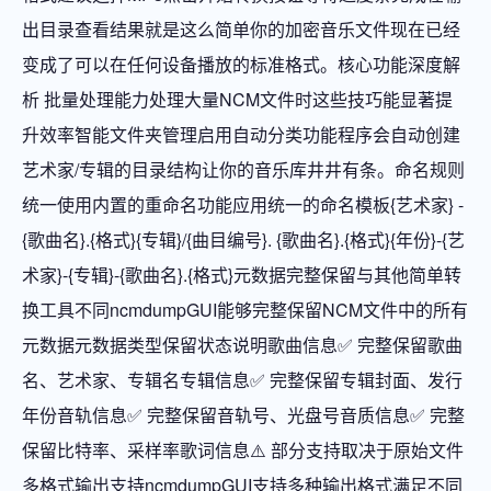
出目录查看结果就是这么简单你的加密音乐文件现在已经
变成了可以在任何设备播放的标准格式。核心功能深度解
析 批量处理能力处理大量NCM文件时这些技巧能显著提
升效率智能文件夹管理启用自动分类功能程序会自动创建
艺术家/专辑的目录结构让你的音乐库井井有条。命名规则
统一使用内置的重命名功能应用统一的命名模板{艺术家} -
{歌曲名}.{格式}{专辑}/{曲目编号}. {歌曲名}.{格式}{年份}-{艺
术家}-{专辑}-{歌曲名}.{格式}元数据完整保留与其他简单转
换工具不同ncmdumpGUI能够完整保留NCM文件中的所有
元数据元数据类型保留状态说明歌曲信息✅ 完整保留歌曲
名、艺术家、专辑名专辑信息✅ 完整保留专辑封面、发行
年份音轨信息✅ 完整保留音轨号、光盘号音质信息✅ 完整
保留比特率、采样率歌词信息⚠️ 部分支持取决于原始文件
多格式输出支持ncmdumpGUI支持多种输出格式满足不同