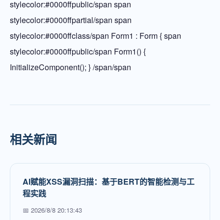
stylecolor:#0000ffpublic/span span
stylecolor:#0000ffpartial/span span
stylecolor:#0000ffclass/span Form1 : Form { span
stylecolor:#0000ffpublic/span Form1() {
InitializeComponent(); } /span/span
相关新闻
AI赋能XSS漏洞扫描：基于BERT的智能检测与工
程实践
📅 2026/8/8 20:13:43