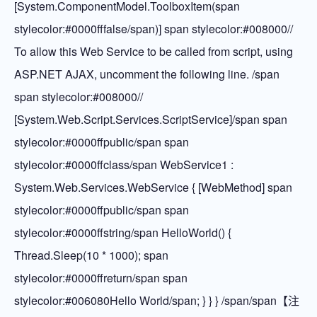
[System.ComponentModel.ToolboxItem(span
stylecolor:#0000fffalse/span)] span stylecolor:#008000//
To allow this Web Service to be called from script, using
ASP.NET AJAX, uncomment the following line. /span
span stylecolor:#008000//
[System.Web.Script.Services.ScriptService]/span span
stylecolor:#0000ffpublic/span span
stylecolor:#0000ffclass/span WebService1 :
System.Web.Services.WebService { [WebMethod] span
stylecolor:#0000ffpublic/span span
stylecolor:#0000ffstring/span HelloWorld() {
Thread.Sleep(10 * 1000); span
stylecolor:#0000ffreturn/span span
stylecolor:#006080Hello World/span; } } } /span/span【注