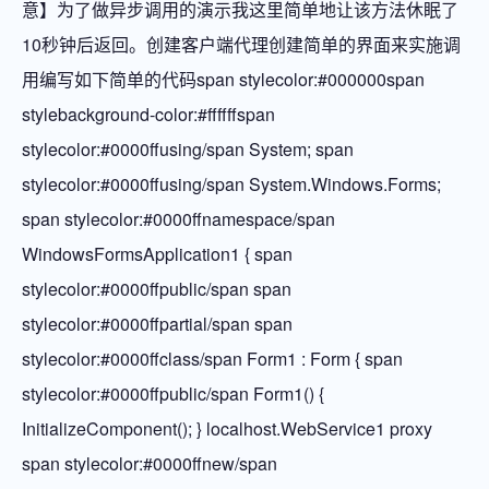
意】为了做异步调用的演示我这里简单地让该方法休眠了
10秒钟后返回。创建客户端代理创建简单的界面来实施调
用编写如下简单的代码span stylecolor:#000000span
stylebackground-color:#ffffffspan
stylecolor:#0000ffusing/span System; span
stylecolor:#0000ffusing/span System.Windows.Forms;
span stylecolor:#0000ffnamespace/span
WindowsFormsApplication1 { span
stylecolor:#0000ffpublic/span span
stylecolor:#0000ffpartial/span span
stylecolor:#0000ffclass/span Form1 : Form { span
stylecolor:#0000ffpublic/span Form1() {
InitializeComponent(); } localhost.WebService1 proxy
span stylecolor:#0000ffnew/span