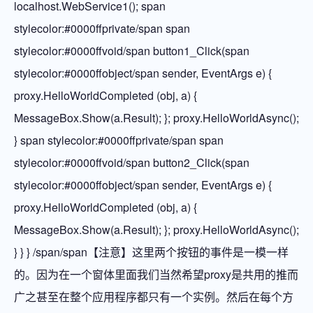
localhost.WebService1(); span
stylecolor:#0000ffprivate/span span
stylecolor:#0000ffvoid/span button1_Click(span
stylecolor:#0000ffobject/span sender, EventArgs e) {
proxy.HelloWorldCompleted (obj, a) {
MessageBox.Show(a.Result); }; proxy.HelloWorldAsync();
} span stylecolor:#0000ffprivate/span span
stylecolor:#0000ffvoid/span button2_Click(span
stylecolor:#0000ffobject/span sender, EventArgs e) {
proxy.HelloWorldCompleted (obj, a) {
MessageBox.Show(a.Result); }; proxy.HelloWorldAsync();
} } } /span/span【注意】这里两个按钮的事件是一模一样
的。因为在一个窗体里面我们当然希望proxy是共用的推而
广之甚至在整个应用程序都只有一个实例。然后在每个方