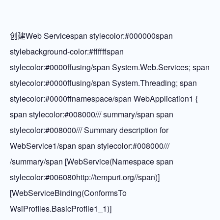
创建Web Servicespan stylecolor:#000000span
stylebackground-color:#ffffffspan
stylecolor:#0000ffusing/span System.Web.Services; span
stylecolor:#0000ffusing/span System.Threading; span
stylecolor:#0000ffnamespace/span WebApplication1 {
span stylecolor:#008000/// summary/span span
stylecolor:#008000/// Summary description for
WebService1/span span stylecolor:#008000///
/summary/span [WebService(Namespace span
stylecolor:#006080http://tempuri.org//span)]
[WebServiceBinding(ConformsTo
WsiProfiles.BasicProfile1_1)]