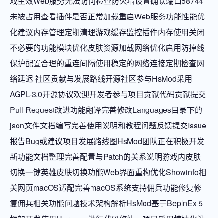
戏生效Web服务无法访问检查防火墙设置确认端口58744
未被占用查看插件是否正常加载重启Web服务功能性能优
化建议内存管理定期清理游戏缓存监控插件内存使用关闭
不必要的功能模块优化皮肤资源加载网络优化启用防掉线
保护配置合理的重连间隔使用稳定的网络连接定期检查网
络延迟 社区贡献与发展路线开源社区参与HsMod采用
AGPL-3.0开源协议欢迎开发者参与项目贡献代码贡献提交
Pull Request改进功能翻译完善修改Languages目录下的
json文件文档编写完善使用说明和教程问题反馈提交Issue
报告Bug或建议项目发展路线图HsMod团队正在积极开发
新功能文档整理完善配置与Patch的关系说明游戏内皮肤
切换一键英雄皮肤切换功能Web界面重构优化Showinfo相
关网页macOS适配完善macOS系统支持佣兵功能修复修
复佣兵相关功能问题技术架构解析HsMod基于BepInEx 5