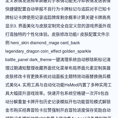
定义表情发送频率屏蔽对手表情功能无冷却表情发送表情
快捷键配置自动举报不良行为卡牌标记与追踪对手已知卡
牌标记卡牌使用记录追踪牌库剩余概率计算关键卡牌高亮
显示3. 界面美化与皮肤定制完全自定义您的游戏界面外观
打造独特的个性化体验。皮肤修改功能// 皮肤配置文件示
例 hero_skin diamond_mage card_back
legendary_dragon coin_effect golden_sparkle
battle_panel dark_theme一键清理系统自动移除新标记清
理过期通知整理收藏界面优化菜单布局界面元素定制英雄
皮肤修改卡背更换系统对战面板主题特效动画替换佣兵模
式美化4. 实用工具与自动化功能HsMod内置了多种实用工
具大幅提升游戏效率。快速开包系统空格键一次开5包自
动分解重复卡牌开包历史记录模拟开包功能冒险模式解锁
金币购买经典冒险卡拉赞强制开启冒险进度保存奖励自动