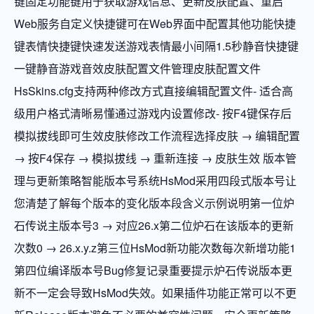
键固定功能键用于获取游戏信息、更新皮肤配置、重启
Web服务自定义快捷键可在Web界面中配置其他功能快捷
键表情快捷键快速发送游戏表情最小间隔1.5秒静音快捷键
一键静音游戏音效皮肤配置文件管理皮肤配置文件
HsSkins.cfg支持两种修改方式直接编辑配置文件- 适合高
级用户格式清晰易懂通过游戏内设置修改- 按F4键保存后
模拟拔线即可生效皮肤修改工作流程选择皮肤 → 编辑配置
→ 按F4保存 → 模拟拔线 → 重新连接 → 皮肤生效 版本管
理与更新策略智能版本号系统HsMod采用四段式版本号让
您清楚了解每个版本的变化版本段含义示例说明第一位炉
石传说主版本号3 → 对应26.x第二位炉石在该版本的更新
次数0 → 26.x.y.z第三位HsMod新功能次数每次新增功能1
第四位编译版本号Bug修复记录重要提示炉石传说版本更
新不一定会导致HsMod失效。如果插件功能正常可以不更